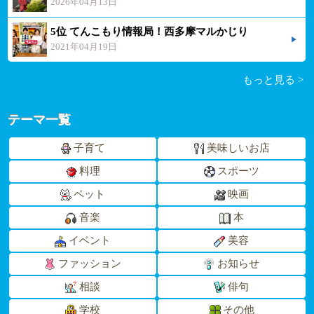
2026年04月13日
5位 てんこもり情報局！西多摩マルかじり
2021年04月19日
もっと見る >
テーマ一覧
子育て
美味しいお店
料理
スポーツ
ペット
映画
音楽
本
イベント
美容
ファッション
お知らせ
相談
俳句
学校
その他