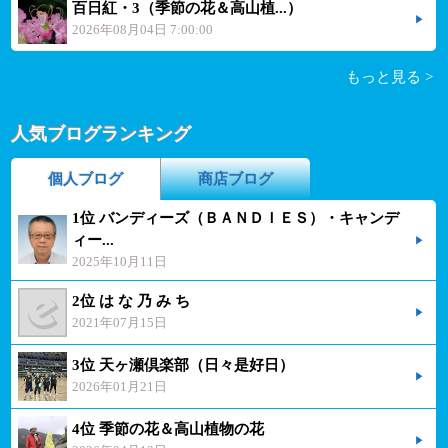
百日紅・3（季節の花＆高山植...）
2026年08月04日 7:00:00
もっと見る >
人気ブログランキング
個人ブログ
商店ブログ
1位 バンディーズ（ＢＡＮＤＩＥＳ）・キャンデ
ィー...
2025年10月11日
2位 は な 乃 み ち
2021年07月15日
3位 天ヶ瀬倶楽部（日々是好日）
2026年01月21日
4位 季節の花＆高山植物の花